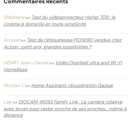
Commentaires Récents
Stéphane
Test du vidéoprojecteur Horlat T09 : le
sur
cinéma à domicile en toute simplicité
Arnoud
Test de l’étiqueteuse FICHERO vendue chez
sur
Action : petit prix, grandes possibilités ?
HENRY Jean-Claude
Vidéo Doorbell ultra and Wi-Fi
sur
HomeBase
Nicolas C
Home Assistant: récupération Gazpar
sur
Lap
DIOCAM-RI05S Family Link : La caméra rotative
sur
avec écran pour rester proche de ses proches… même à
distance