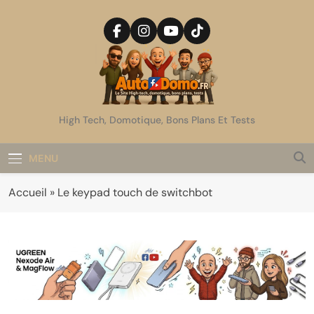
Skip
to
content
AutoDomo
High Tech, Domotique, Bons Plans Et Tests
MENU
Accueil
»
Le keypad touch de switchbot