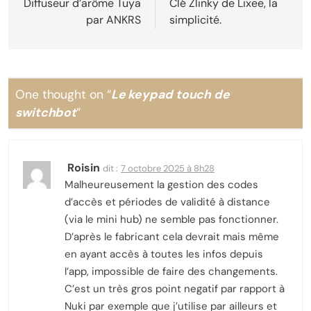
de
Diffuseur d’arôme Tuya
Clé Zlinky de Lixee, la
par ANKRS
simplicité.
l’article
One thought on “
Le keypad touch de
switchbot
”
Roisin
dit :
7 octobre 2025 à 8h28
Malheureusement la gestion des codes
d’accès et périodes de validité à distance
(via le mini hub) ne semble pas fonctionner.
D’après le fabricant cela devrait mais même
en ayant accès à toutes les infos depuis
l’app, impossible de faire des changements.
C’est un très gros point negatif par rapport à
Nuki par exemple que j’utilise par ailleurs et