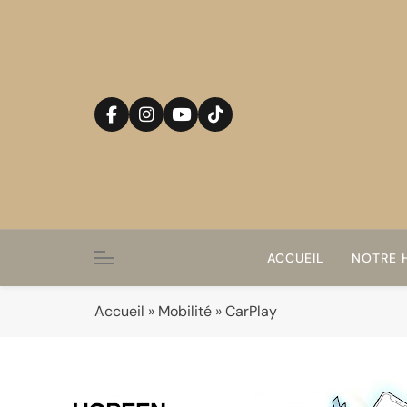
Skip
to
content
ACCUEIL
NOTRE H
Accueil
»
Mobilité
»
CarPlay