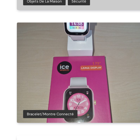
Objets De La Maison
Sécurité
Bracelet/montre Connecté