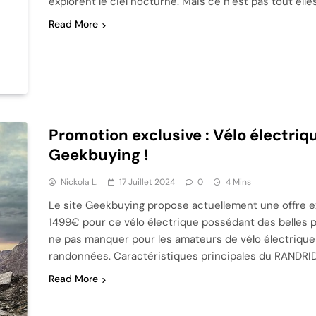
explorent le ciel nocturne. Mais ce n’est pas tout el
Read More
Promotion exclusive : Vélo électri
Geekbuying !
Nickola L.
17 Juillet 2024
0
4 Mins
Le site Geekbuying propose actuellement une offre ex
1499€ pour ce vélo électrique possédant des belles p
ne pas manquer pour les amateurs de vélo électrique 
randonnées. Caractéristiques principales du RANDRI
Read More