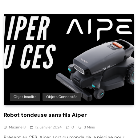
Objet Insolite
Objets Connectés
Robot tondeuse sans fils Aiper
Maxime B
12 Janvier 2024
0
3 Mins
Présent au CES, Aiper sort du monde de la piscine pour