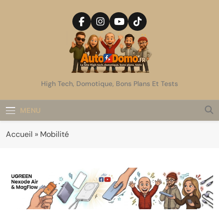
Skip
to
content
AutoDomo
High Tech, Domotique, Bons Plans Et Tests
MENU
Accueil
»
Mobilité