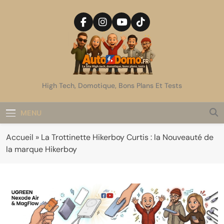
Skip
to
content
AutoDomo
High Tech, Domotique, Bons Plans Et Tests
MENU
Accueil
»
La Trottinette Hikerboy Curtis : la Nouveauté de
la marque Hikerboy