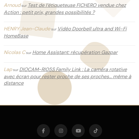
Arnoud
Test de l’étiqueteuse FICHERO vendue chez
sur
Action : petit prix, grandes possibilités ?
HENRY Jean-Claude
Vidéo Doorbell ultra and Wi-Fi
sur
HomeBase
Nicolas C
Home Assistant: récupération Gazpar
sur
Lap
DIOCAM-RI05S Family Link : La caméra rotative
sur
avec écran pour rester proche de ses proches… même à
distance