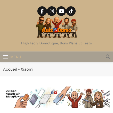
Skip
to
content
AutoDomo
High Tech, Domotique, Bons Plans Et Tests
MENU
Accueil
»
Xiaomi