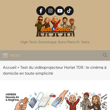
Skip
to
content
AutoDomo
High Tech, Domotique, Bons Plans Et Tests
MENU
Accueil
»
Test du vidéoprojecteur Horlat T09 : le cinéma à
domicile en toute simplicité