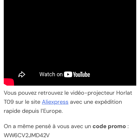
Vous pouvez retrouvez le vidéo-projecteur Horlat
T09 sur le site
Aliexpress
avec une expédition
rapide depuis l’Europe.
On a même pensé à vous avec un
code promo
:
WW6CV2JMD42V