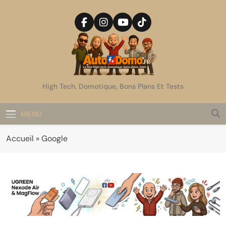
Skip
to
content
AutoDomo
High Tech, Domotique, Bons Plans Et Tests
MENU
Accueil
»
Google