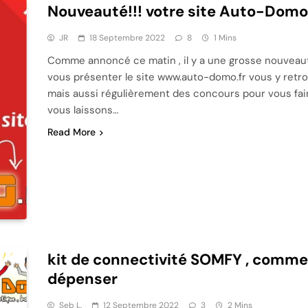
Nouveauté!!! votre site Auto-Domo
JR
18 Septembre 2022
8
1 Mins
Comme annoncé ce matin , il y a une grosse nouveauté!
vous présenter le site www.auto-domo.fr vous y retro
mais aussi régulièrement des concours pour vous fai
vous laissons…
Read More
kit de connectivité SOMFY , commen
dépenser
Seb L.
12 Septembre 2022
3
2 Mins