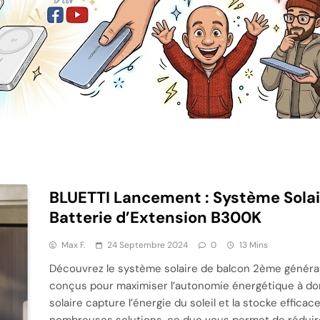
BLUETTI Lancement : Système Solai
Batterie d’Extension B300K
Max F.
24 Septembre 2024
0
13 Mins
Découvrez le système solaire de balcon 2ème générati
conçus pour maximiser l’autonomie énergétique à domic
solaire capture l’énergie du soleil et la stocke effic
nombreuses solutions, ce duo vous permet de réduire 