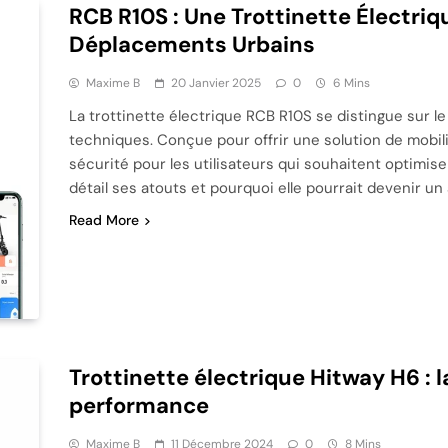
RCB R10S : Une Trottinette Électriq
Déplacements Urbains
Maxime B
20 Janvier 2025
0
6 Mins
La trottinette électrique RCB R10S se distingue sur l
techniques. Conçue pour offrir une solution de mobili
sécurité pour les utilisateurs qui souhaitent optimi
détail ses atouts et pourquoi elle pourrait devenir un a
Read More
Trottinette électrique Hitway H6 : l
performance
Maxime B
11 Décembre 2024
0
8 Mins