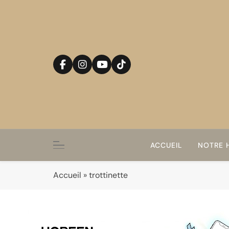
Skip
to
content
ACCUEIL
NOTRE H
Accueil
»
trottinette