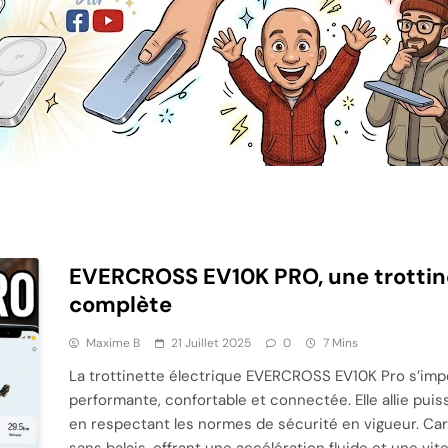
EVERCROSS EV10K PRO, une trottine
complète
Maxime B
21 Juillet 2025
0
7 Mins
La trottinette électrique EVERCROSS EV10K Pro s’im
performante, confortable et connectée. Elle allie puis
en respectant les normes de sécurité en vigueur. Ca
sans balais, offrant une accélération fluide et une v