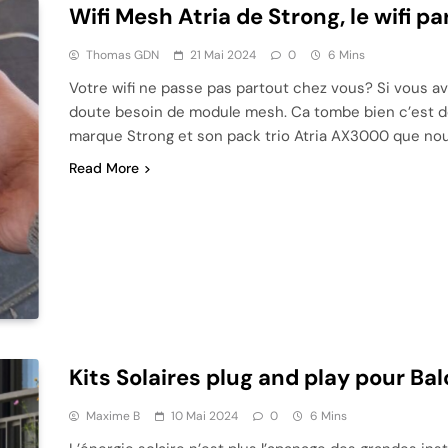
Wifi Mesh Atria de Strong, le wifi p
Thomas GDN
21 Mai 2024
0
6 Mins
Votre wifi ne passe pas partout chez vous? Si vous av
doute besoin de module mesh. Ca tombe bien c’est de ç
marque Strong et son pack trio Atria AX3000 que nous
Read More
Kits Solaires plug and play pour Ba
Maxime B
10 Mai 2024
0
6 Mins