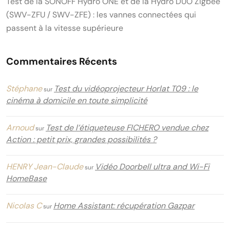
Test de la SONOFF Hydro ONE et de la Hydro DUO Zigbee
(SWV-ZFU / SWV-ZFE) : les vannes connectées qui
passent à la vitesse supérieure
Commentaires Récents
Stéphane
Test du vidéoprojecteur Horlat T09 : le
sur
cinéma à domicile en toute simplicité
Arnoud
Test de l’étiqueteuse FICHERO vendue chez
sur
Action : petit prix, grandes possibilités ?
HENRY Jean-Claude
Vidéo Doorbell ultra and Wi-Fi
sur
HomeBase
Nicolas C
Home Assistant: récupération Gazpar
sur