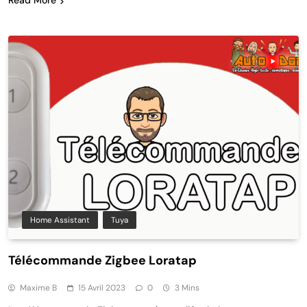
Read More
Home Assistant
Tuya
Télécommande Zigbee Loratap
Maxime B
15 Avril 2023
0
3 Mins