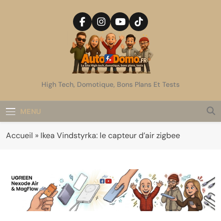
Skip
to
content
AutoDomo
High Tech, Domotique, Bons Plans Et Tests
MENU
Accueil
»
Ikea Vindstyrka: le capteur d’air zigbee