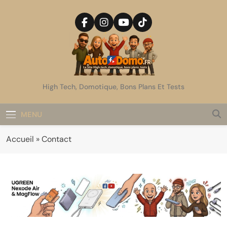
Skip
to
content
AutoDomo
High Tech, Domotique, Bons Plans Et Tests
MENU
Accueil
»
Contact