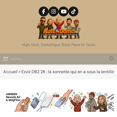
Skip
to
content
AutoDomo
High Tech, Domotique, Bons Plans Et Tests
MENU
Accueil
»
Ezviz DB2 2K : la sonnette qui en a sous la lentille