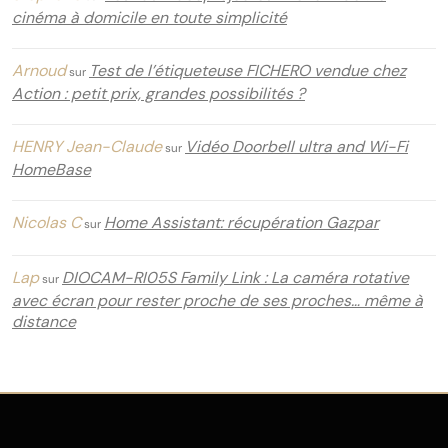
cinéma à domicile en toute simplicité
Arnoud
Test de l’étiqueteuse FICHERO vendue chez
sur
Action : petit prix, grandes possibilités ?
HENRY Jean-Claude
Vidéo Doorbell ultra and Wi-Fi
sur
HomeBase
Nicolas C
Home Assistant: récupération Gazpar
sur
Lap
DIOCAM-RI05S Family Link : La caméra rotative
sur
avec écran pour rester proche de ses proches… même à
distance