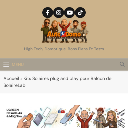
Skip
to
content
AutoDomo
High Tech, Domotique, Bons Plans Et Tests
MENU
Accueil
»
Kits Solaires plug and play pour Balcon de
SolaireLab