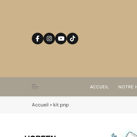
Skip
to
content
ACCUEIL
NOTRE H
Accueil
»
kit pnp