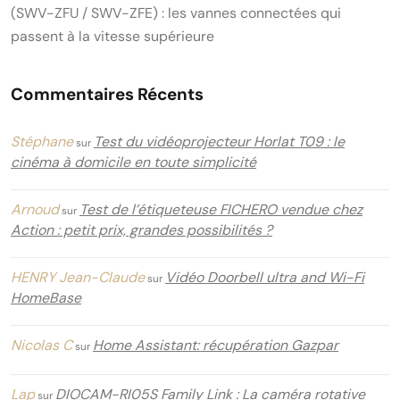
(SWV-ZFU / SWV-ZFE) : les vannes connectées qui
passent à la vitesse supérieure
Commentaires Récents
Stéphane
Test du vidéoprojecteur Horlat T09 : le
sur
cinéma à domicile en toute simplicité
Arnoud
Test de l’étiqueteuse FICHERO vendue chez
sur
Action : petit prix, grandes possibilités ?
HENRY Jean-Claude
Vidéo Doorbell ultra and Wi-Fi
sur
HomeBase
Nicolas C
Home Assistant: récupération Gazpar
sur
Lap
DIOCAM-RI05S Family Link : La caméra rotative
sur