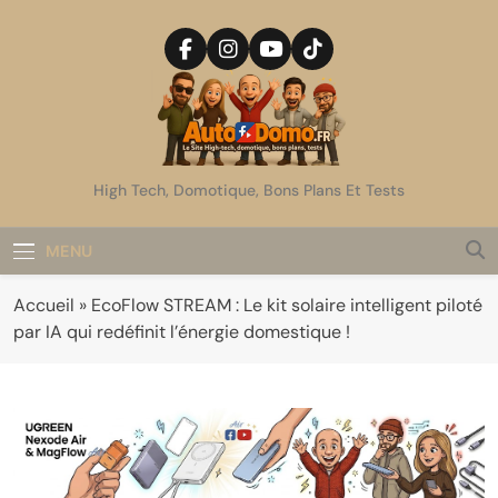
Skip
to
content
AutoDomo
High Tech, Domotique, Bons Plans Et Tests
MENU
Accueil
»
EcoFlow STREAM : Le kit solaire intelligent piloté
par IA qui redéfinit l’énergie domestique !