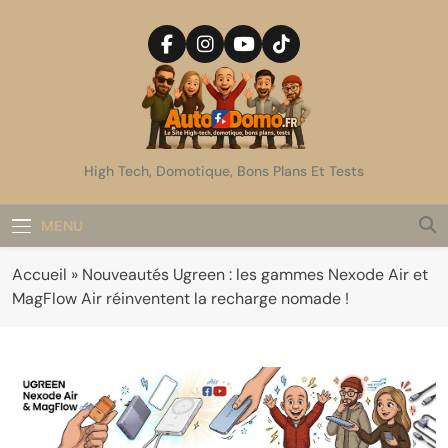
Skip
to
content
AutoDomo
High Tech, Domotique, Bons Plans Et Tests
MENU
Accueil
»
Nouveautés Ugreen : les gammes Nexode Air et
MagFlow Air réinventent la recharge nomade !