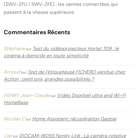
(SWV-ZFU / SWV-ZFE) : les vannes connectées qui
passent à la vitesse supérieure
Commentaires Récents
Stéphane
Test du vidéoprojecteur Horlat T09 : le
sur
cinéma à domicile en toute simplicité
Arnoud
Test de l’étiqueteuse FICHERO vendue chez
sur
Action : petit prix, grandes possibilités ?
HENRY Jean-Claude
Vidéo Doorbell ultra and Wi-Fi
sur
HomeBase
Nicolas C
Home Assistant: récupération Gazpar
sur
Lap
DIOCAM-RI05S Family Link : La caméra rotative
sur