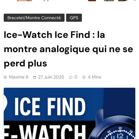
Bracelet/montre Connecté
GPS
Ice-Watch Ice Find : la
montre analogique qui ne se
perd plus
Maxime B
27 Juin 2025
0
4 Mins