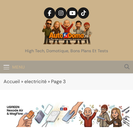
Skip
to
content
AutoDomo
High Tech, Domotique, Bons Plans Et Tests
MENU
Accueil
»
electricité
»
Page 3