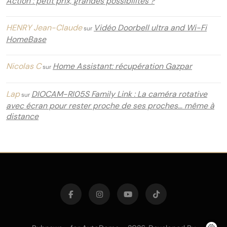
Action : petit prix, grandes possibilités ?
HENRY Jean-Claude
Vidéo Doorbell ultra and Wi-Fi
sur
HomeBase
Nicolas C
Home Assistant: récupération Gazpar
sur
Lap
DIOCAM-RI05S Family Link : La caméra rotative
sur
avec écran pour rester proche de ses proches… même à
distance