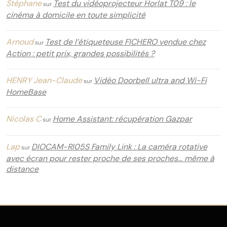
Stéphane
Test du vidéoprojecteur Horlat T09 : le
sur
cinéma à domicile en toute simplicité
Arnoud
Test de l’étiqueteuse FICHERO vendue chez
sur
Action : petit prix, grandes possibilités ?
HENRY Jean-Claude
Vidéo Doorbell ultra and Wi-Fi
sur
HomeBase
Nicolas C
Home Assistant: récupération Gazpar
sur
Lap
DIOCAM-RI05S Family Link : La caméra rotative
sur
avec écran pour rester proche de ses proches… même à
distance