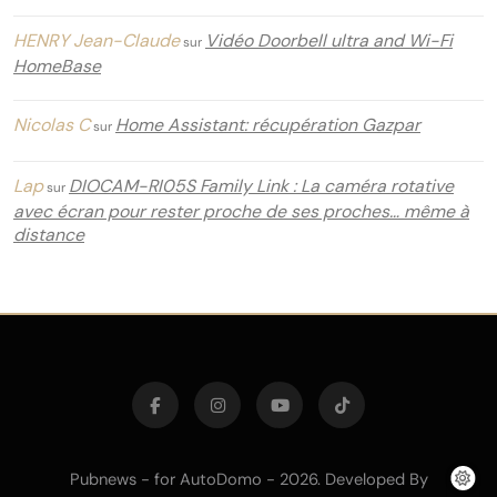
HENRY Jean-Claude
Vidéo Doorbell ultra and Wi-Fi
sur
HomeBase
Nicolas C
Home Assistant: récupération Gazpar
sur
Lap
DIOCAM-RI05S Family Link : La caméra rotative
sur
avec écran pour rester proche de ses proches… même à
distance
Pubnews - for AutoDomo - 2026. Developed By