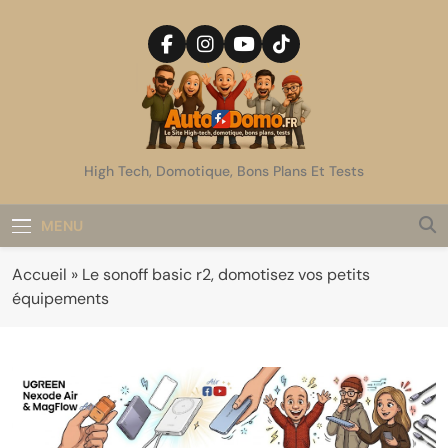
Skip
to
content
AutoDomo
High Tech, Domotique, Bons Plans Et Tests
MENU
Accueil
»
Le sonoff basic r2, domotisez vos petits
équipements