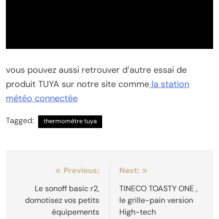
vous pouvez aussi retrouver d’autre essai de
produit TUYA sur notre site comme
la station
météo connectée
Tagged:
thermomètre tuya
Navigation
Previous:
Next:
de
Le sonoff basic r2,
TINECO TOASTY ONE ,
domotisez vos petits
le grille-pain version
l’article
équipements
High-tech