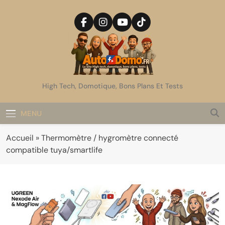
Skip
to
content
AutoDomo
High Tech, Domotique, Bons Plans Et Tests
MENU
Accueil
»
Thermomètre / hygromètre connecté
compatible tuya/smartlife