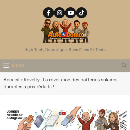
Skip
to
content
AutoDomo
High Tech, Domotique, Bons Plans Et Tests
MENU
Accueil
»
Revolty : La révolution des batteries solaires
durables à prix réduits !