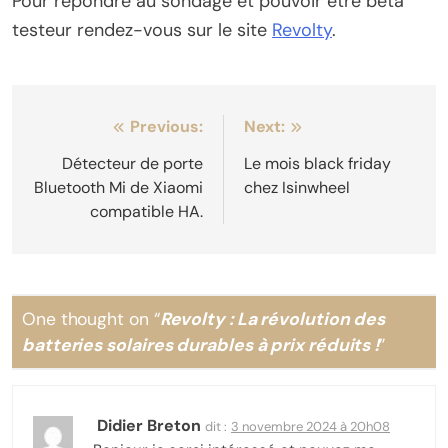
Pour répondre au sondage et pouvoir être bêta
testeur rendez-vous sur le site
Revolty
.
Navigation
Previous:
Next:
de
Détecteur de porte
Le mois black friday
Bluetooth Mi de Xiaomi
chez Isinwheel
l’article
compatible HA.
One thought on “
Revolty : La révolution des
batteries solaires durables à prix réduits !
”
Didier Breton
dit :
3 novembre 2024 à 20h08