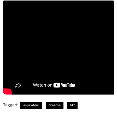
Tagged:
aspirateur
dreame
h12