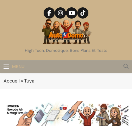
Skip
to
content
AutoDomo
High Tech, Domotique, Bons Plans Et Tests
MENU
Accueil
»
Tuya