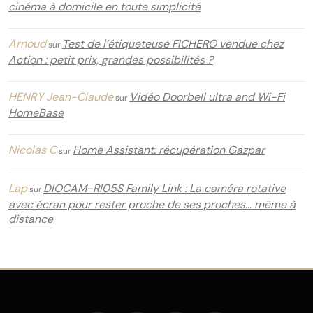
cinéma à domicile en toute simplicité
Arnoud
Test de l’étiqueteuse FICHERO vendue chez
sur
Action : petit prix, grandes possibilités ?
HENRY Jean-Claude
Vidéo Doorbell ultra and Wi-Fi
sur
HomeBase
Nicolas C
Home Assistant: récupération Gazpar
sur
Lap
DIOCAM-RI05S Family Link : La caméra rotative
sur
avec écran pour rester proche de ses proches… même à
distance