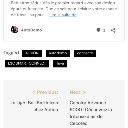
Tagged:
ACTION
autodomo
connecté
LSC SMART CONNECT
Tuya
Navigation
Previous:
Next:
de
La Light Ball Battletron
Cecofry Advance
chez Action
9000 : Découvrez la
l’article
friteuse à air de
Cecotec