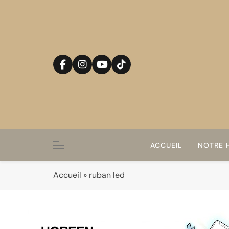
Skip
to
content
ACCUEIL
NOTRE H
Accueil
»
ruban led