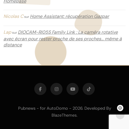
HomeBase
Nicolas C
Home Assistant: récupération Gazpar
sur
Lap
DIOCAM-RI05S Family Link : La caméra rotative
sur
avec écran pour rester proche de ses proches… même à
distance
Pubnews - for AutoDomo - 2026. Developed By
.
BlazeThemes