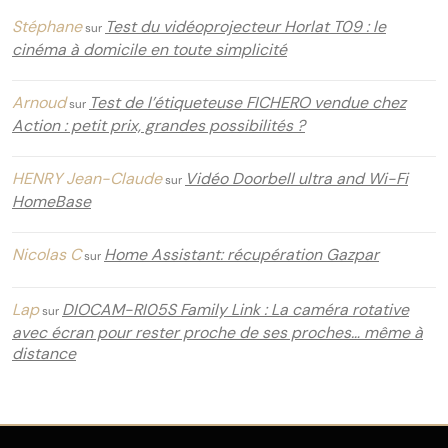
Stéphane
Test du vidéoprojecteur Horlat T09 : le
sur
cinéma à domicile en toute simplicité
Arnoud
Test de l’étiqueteuse FICHERO vendue chez
sur
Action : petit prix, grandes possibilités ?
HENRY Jean-Claude
Vidéo Doorbell ultra and Wi-Fi
sur
HomeBase
Nicolas C
Home Assistant: récupération Gazpar
sur
Lap
DIOCAM-RI05S Family Link : La caméra rotative
sur
avec écran pour rester proche de ses proches… même à
distance