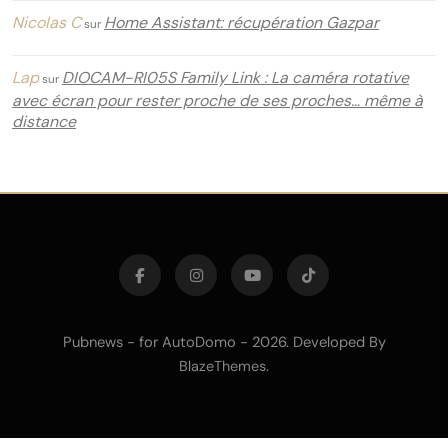
Nicolas C
Home Assistant: récupération Gazpar
sur
Lap
DIOCAM-RI05S Family Link : La caméra rotative
sur
avec écran pour rester proche de ses proches… même à
distance
Pubnews - for AutoDomo - 2026. Developed By
.
BlazeThemes