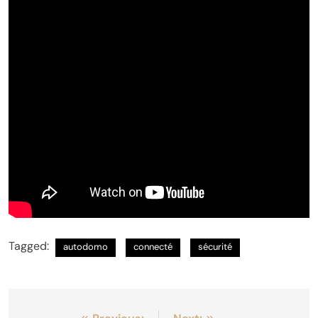
Tagged:
autodomo
connecté
sécurité