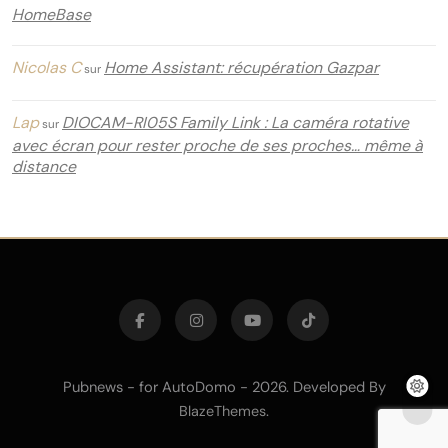
HomeBase
Nicolas C
Home Assistant: récupération Gazpar
sur
Lap
DIOCAM-RI05S Family Link : La caméra rotative
sur
avec écran pour rester proche de ses proches… même à
distance
Pubnews - for AutoDomo - 2026. Developed By
.
BlazeThemes