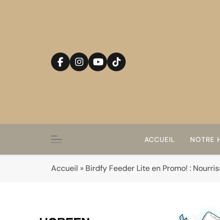
Skip
to
content
ACCUEIL
NOTRE H
Accueil
»
Birdfy Feeder Lite en Promo! : Nourri