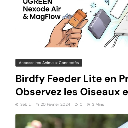
Accessoires Animaux Connectés
Birdfy Feeder Lite en P
Observez les Oiseaux e
Seb L.
20 Février 2024
0
3 Mins