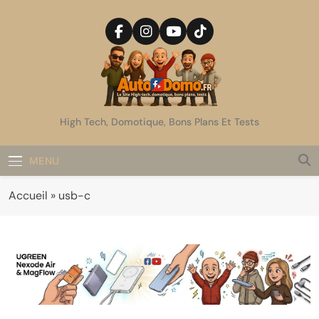
Skip
to
content
AutoDomo
High Tech, Domotique, Bons Plans Et Tests
MENU
Accueil
»
usb-c