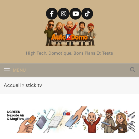
Skip
to
content
AutoDomo
High Tech, Domotique, Bons Plans Et Tests
MENU
Accueil
»
stick tv