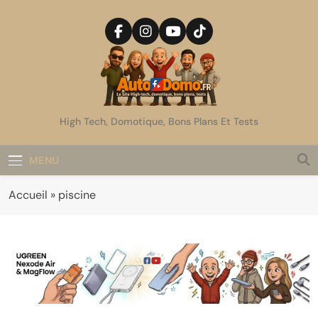
Skip
to
content
AutoDomo
High Tech, Domotique, Bons Plans Et Tests
MENU
Accueil
»
piscine