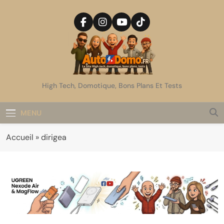
Skip
to
content
AutoDomo
High Tech, Domotique, Bons Plans Et Tests
MENU
Accueil
»
dirigea