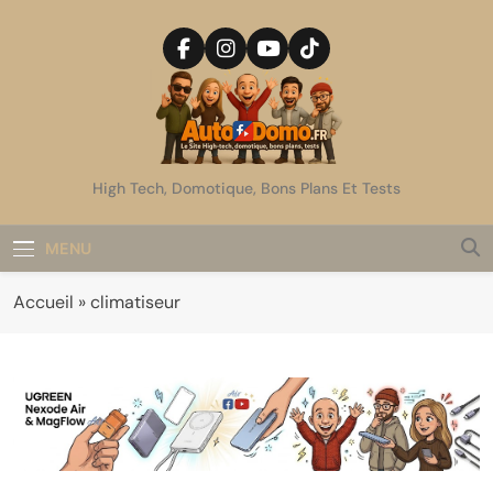
Skip
to
content
AutoDomo
High Tech, Domotique, Bons Plans Et Tests
MENU
Accueil
»
climatiseur