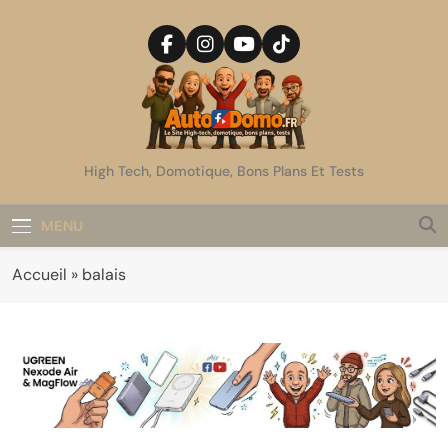
Skip
to
content
AutoDomo
High Tech, Domotique, Bons Plans Et Tests
MENU
Accueil
»
balais