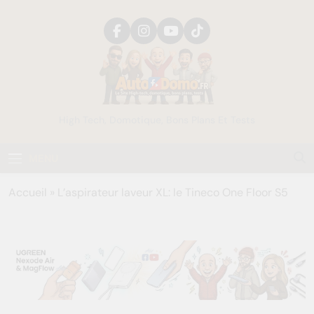
Skip
to
content
AutoDomo
High Tech, Domotique, Bons Plans Et Tests
MENU
Accueil
»
L’aspirateur laveur XL: le Tineco One Floor S5