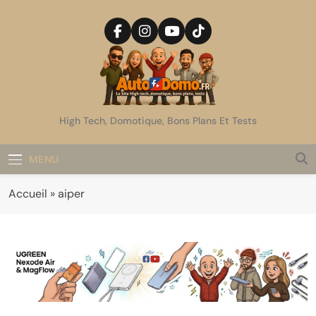
Skip
to
content
AutoDomo
High Tech, Domotique, Bons Plans Et Tests
MENU
Accueil
»
aiper