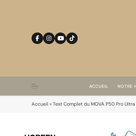
Skip
to
content
ACCUEIL
NOTRE H
Accueil
»
Test Complet du MOVA P50 Pro Ultra :