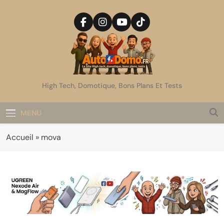
Skip
to
content
AutoDomo
High Tech, Domotique, Bons Plans Et Tests
MENU
Accueil
»
mova